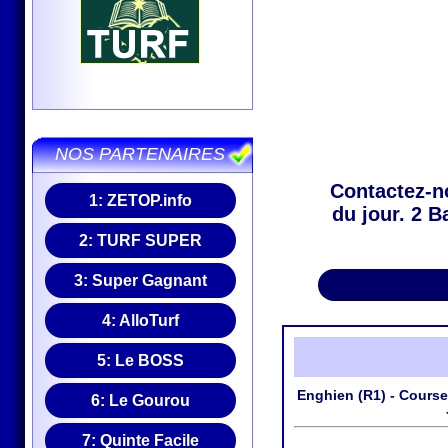
NOS PARTENAIRES
Contactez-no
1:
ZETOP.info
du jour. 2 B
2:
TURF SUPER
3:
Super Gagnant
4:
AlloTurf
5:
Le BOSS
Enghien (R1) - Course 
6:
Le Gourou
7:
Quinte Facile