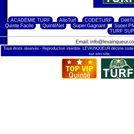
ACADÉMIE TURF
AlloTurf
CODETURF
DéfiTu
Quinte Facile
QuintéNet
Super Gagnant
Super PM
TURF SU
Email: info@levainqueur.
Tous droits réservés - Reproduction interdite. LEVAINQUEUR décline toute r
sur son site,.