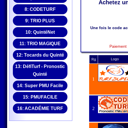
Achetez un
8:
CODETURF
9:
TRIO PLUS
Une fois le code a
10:
QuintéNet
11:
TRIO MAGIQUE
Paiement 
12:
Tocards du Quinté
Logo
Rg
13:
DéfiTurf - Pronostic
Quinté
1
14:
Super PMU Facile
15:
PMUFACILE
16:
ACADÉMIE TURF
2